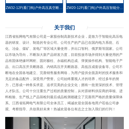
ZW32-12F(看门狗)户外高压真空断路器
ZW20-12F(看门狗)户外高压智能分界真空断路器
关于
我们
江西省拓网电气有限公司是一家股份制高新技术企业，是致力于智能化高压电
器的研发、设计、制造的专业公司。公司生产的产品已在国内电力系统、石
化、冶金、煤矿、发电厂等区域大量使用，并出口智利、俄罗斯等国家。公司
以市场为导向，不断加大新产品研发力度，目前投放市场并得到大量使用的产
品有固体绝缘环网柜、固封极柱、永磁机构总成、弹簧操作机构、智能电子产
品、出口高压开关断路器、内销高压开关断路器、高低压成套设备等。公司不
断地在全国各地建立、完善销售服务网络，为用户提供全面及时的技术服务和
充足的备品配件，深受用户赞誉。公司始终重视人才的培养，经过多年的努
力，已形成一种务实求是、追求完美的企业文化；拥有一批资深的技术、管理
人才队伍。公司十分注重生产过程的质量控制，从对原材料供应商的审核、进
料检验、生产线上产品筛检到最后成品检测都建立了完善而严格的质量保障体
系。江西省拓网电气有限公司全体员工，竭诚欢迎全国各地用户莅临公司参
观、考察指导、共创美好未来！热诚欢迎各位有志之士加入我们的行列！