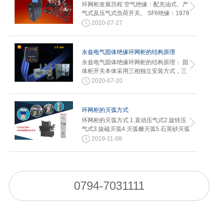
环网柜发展历程 空气绝缘：配充油式、产
气式及压气式负荷开关。 SF6绝缘：1978
年汉诺威博…
2020-07-27
永兹电气固体绝缘环网柜的结构原理
永兹电气固体绝缘环网柜的结构原理： 固
体柜开关本体采用三相独立安装方式，三
相单元分别固封在新型环氧树脂…
2020-07-20
环网柜的灭弧方式
环网柜的灭弧方式 1.直动压气式2.旋转压
气式3.旋磁灭弧4.灭弧栅灭弧5.石英砂灭弧
2019-11-08
0794-7031111