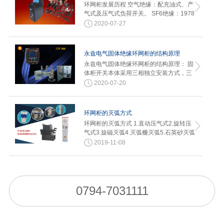
环网柜发展历程 空气绝缘：配充油式、产
气式及压气式负荷开关。 SF6绝缘：1978
年汉诺威博…
2020-07-27
永兹电气固体绝缘环网柜的结构原理
永兹电气固体绝缘环网柜的结构原理： 固
体柜开关本体采用三相独立安装方式，三
相单元分别固封在新型环氧树脂…
2020-07-20
环网柜的灭弧方式
环网柜的灭弧方式 1.直动压气式2.旋转压
气式3.旋磁灭弧4.灭弧栅灭弧5.石英砂灭弧
2019-11-08
0794-7031111