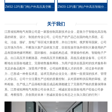
ZW32-12F(看门狗)户外高压真空断路器
ZW20-12F(看门狗)户外高压智能分界真空断路器
关于
我们
江西省拓网电气有限公司是一家股份制高新技术企业，是致力于智能化高压电
器的研发、设计、制造的专业公司。公司生产的产品已在国内电力系统、石
化、冶金、煤矿、发电厂等区域大量使用，并出口智利、俄罗斯等国家。公司
以市场为导向，不断加大新产品研发力度，目前投放市场并得到大量使用的产
品有固体绝缘环网柜、固封极柱、永磁机构总成、弹簧操作机构、智能电子产
品、出口高压开关断路器、内销高压开关断路器、高低压成套设备等。公司不
断地在全国各地建立、完善销售服务网络，为用户提供全面及时的技术服务和
充足的备品配件，深受用户赞誉。公司始终重视人才的培养，经过多年的努
力，已形成一种务实求是、追求完美的企业文化；拥有一批资深的技术、管理
人才队伍。公司十分注重生产过程的质量控制，从对原材料供应商的审核、进
料检验、生产线上产品筛检到最后成品检测都建立了完善而严格的质量保障体
系。江西省拓网电气有限公司全体员工，竭诚欢迎全国各地用户莅临公司参
观、考察指导、共创美好未来！热诚欢迎各位有志之士加入我们的行列！