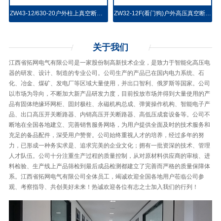
ZW43-12/630-20户外柱上真空断路器(永磁、弹操)
ZW32-12F(看门狗)户外高压真空断路器
关于
我们
江西省拓网电气有限公司是一家股份制高新技术企业，是致力于智能化高压电
器的研发、设计、制造的专业公司。公司生产的产品已在国内电力系统、石
化、冶金、煤矿、发电厂等区域大量使用，并出口智利、俄罗斯等国家。公司
以市场为导向，不断加大新产品研发力度，目前投放市场并得到大量使用的产
品有固体绝缘环网柜、固封极柱、永磁机构总成、弹簧操作机构、智能电子产
品、出口高压开关断路器、内销高压开关断路器、高低压成套设备等。公司不
断地在全国各地建立、完善销售服务网络，为用户提供全面及时的技术服务和
充足的备品配件，深受用户赞誉。公司始终重视人才的培养，经过多年的努
力，已形成一种务实求是、追求完美的企业文化；拥有一批资深的技术、管理
人才队伍。公司十分注重生产过程的质量控制，从对原材料供应商的审核、进
料检验、生产线上产品筛检到最后成品检测都建立了完善而严格的质量保障体
系。江西省拓网电气有限公司全体员工，竭诚欢迎全国各地用户莅临公司参
观、考察指导、共创美好未来！热诚欢迎各位有志之士加入我们的行列！