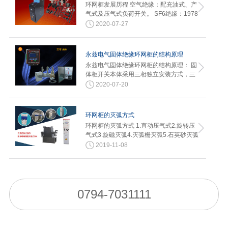
环网柜发展历程 空气绝缘：配充油式、产
气式及压气式负荷开关。 SF6绝缘：1978
年汉诺威博…
2020-07-27
永兹电气固体绝缘环网柜的结构原理
永兹电气固体绝缘环网柜的结构原理： 固
体柜开关本体采用三相独立安装方式，三
相单元分别固封在新型环氧树脂…
2020-07-20
环网柜的灭弧方式
环网柜的灭弧方式 1.直动压气式2.旋转压
气式3.旋磁灭弧4.灭弧栅灭弧5.石英砂灭弧
2019-11-08
0794-7031111