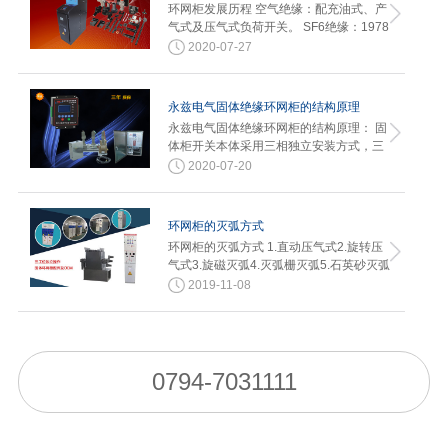
环网柜发展历程 空气绝缘：配充油式、产
气式及压气式负荷开关。 SF6绝缘：1978
年汉诺威博…
2020-07-27
永兹电气固体绝缘环网柜的结构原理
永兹电气固体绝缘环网柜的结构原理： 固
体柜开关本体采用三相独立安装方式，三
相单元分别固封在新型环氧树脂…
2020-07-20
环网柜的灭弧方式
环网柜的灭弧方式 1.直动压气式2.旋转压
气式3.旋磁灭弧4.灭弧栅灭弧5.石英砂灭弧
2019-11-08
0794-7031111