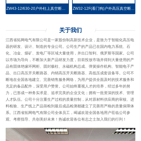
ZW43-12/630-20户外柱上真空断路器(永磁、弹操)
ZW32-12F(看门狗)户外高压真空断路器
关于
我们
江西省拓网电气有限公司是一家股份制高新技术企业，是致力于智能化高压电
器的研发、设计、制造的专业公司。公司生产的产品已在国内电力系统、石
化、冶金、煤矿、发电厂等区域大量使用，并出口智利、俄罗斯等国家。公司
以市场为导向，不断加大新产品研发力度，目前投放市场并得到大量使用的产
品有固体绝缘环网柜、固封极柱、永磁机构总成、弹簧操作机构、智能电子产
品、出口高压开关断路器、内销高压开关断路器、高低压成套设备等。公司不
断地在全国各地建立、完善销售服务网络，为用户提供全面及时的技术服务和
充足的备品配件，深受用户赞誉。公司始终重视人才的培养，经过多年的努
力，已形成一种务实求是、追求完美的企业文化；拥有一批资深的技术、管理
人才队伍。公司十分注重生产过程的质量控制，从对原材料供应商的审核、进
料检验、生产线上产品筛检到最后成品检测都建立了完善而严格的质量保障体
系。江西省拓网电气有限公司全体员工，竭诚欢迎全国各地用户莅临公司参
观、考察指导、共创美好未来！热诚欢迎各位有志之士加入我们的行列！